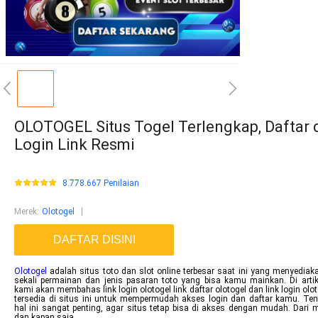
OLOTOGEL Situs Togel Terlengkap, Daftar 
Login Link Resmi
8.778.667 Penilaian
Merek
:
Olotogel
DAFTAR DISINI
Olotogel
adalah situs toto dan slot online terbesar saat ini yang menyediak
sekali permainan dan jenis pasaran toto yang bisa kamu mainkan. Di artikel
kami akan membahas link login olotogel link daftar olotogel dan link login olo
tersedia di situs ini untuk mempermudah akses login dan daftar kamu. Ten
hal ini sangat penting, agar situs tetap bisa di akses dengan mudah. Dari 
dan kapan saja.